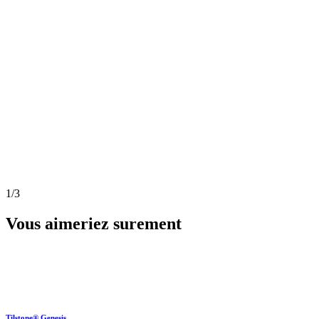
1
/3
Vous aimeriez surement
Tilstone® Genesis