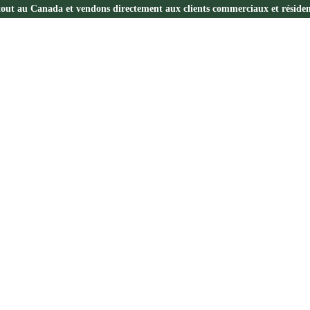
tout au Canada et vendons directement aux clients commerciaux et résident